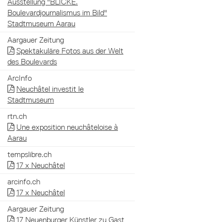
Ausstellung "BLICKE.
Boulevardjournalismus im Bild"
Stadtmuseum Aarau
Aargauer Zeitung
Spektakuläre Fotos aus der Welt
des Boulevards
ArcInfo
Neuchâtel investit le
Stadtmuseum
rtn.ch
Une exposition neuchâteloise à
Aarau
tempslibre.ch
17 x Neuchâtel
arcinfo.ch
17 x Neuchâtel
Aargauer Zeitung
17 Neuenburger Künstler zu Gast