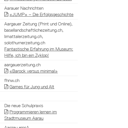
Aarauer Nachrichten
«JUMP» – Die Erfolgsgeschichte
Aargauer Zeitung (Print und Online),
basellandschaftlichezeitung.ch,
limattalerzeitung.ch,
solothurnerzeitung.ch
Fantastische Erfahrung im Museum:
Hilfe, ich bin ein Zyklop!
aargauerzeitung.ch
«Barock versus minimal»
fhnw.ch
Games für Jung und Alt
Die neue Schulpraxis
Programmieren lernen im
Stadtmuseum Aarau
Aargau einsA