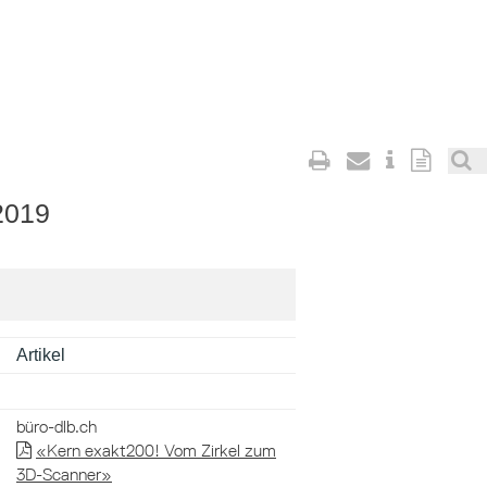
2019
Artikel
büro-dlb.ch
«Kern exakt200! Vom Zirkel zum
3D-Scanner»