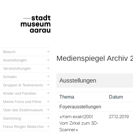
Besuch
Medienspiegel Archiv 
Ausstellungen
Veranstaltungen
Schulen
Ausstellungen
Gruppen & Teamevents
Kinder und Familien
Thema
Datum
Meine Fotos und Filme
Foyerausstellungen
Über das Stadtmuseum
«Kern exakt200!
27.12.2019
Sammlung
Vom Zirkel zum 3D-
Fokus Ringier Bildarchiv
Scanner»