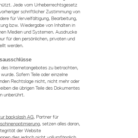
chützt. Jede vom Urheberrechtsgesetz
orheriger schriftlicher Zustimmung von
ndere für Vervielfältigung, Bearbeitung,
tung bzw. Wiedergabe von Inhalten in
chen Medien und Systemen. Ausdrucke
r für den persönlichen, privaten und
llt werden.
gsausschlüsse
l des Internetangebotes zu betrachten,
wurde. Sofern Teile oder einzelne
nden Rechtslage nicht, nicht mehr oder
bleiben die übrigen Teile des Dokumentes
on unberührt.
ur backslash AG
, Partner für
schinenoptimierung
, setzen alles daran,
tegrität der Website
nen dies jedoch nicht vollumfänglich