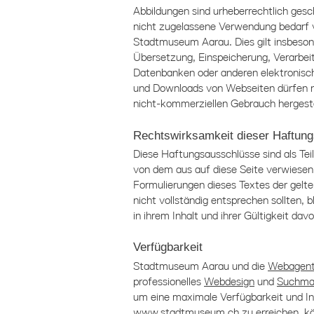
Abbildungen sind urheberrechtlich ges
nicht zugelassene Verwendung bedarf v
Stadtmuseum Aarau
. Dies gilt insbeso
Übersetzung, Einspeicherung, Verarbei
Datenbanken oder anderen elektronis
und Downloads von Webseiten dürfen nu
nicht-kommerziellen Gebrauch hergeste
Rechtswirksamkeit dieser Haftun
Diese Haftungsausschlüsse sind als Tei
von dem aus auf diese Seite verwiesen 
Formulierungen dieses Textes der gelte
nicht vollständig entsprechen sollten, 
in ihrem Inhalt und ihrer Gültigkeit dav
Verfügbarkeit
Stadtmuseum Aarau
und die
Webagent
professionelles
Webdesign
und
Suchma
um eine maximale Verfügbarkeit und In
www.stadtmuseum.ch zu erreichen, kön