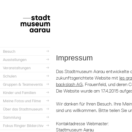
Besuch
Impressum
Ausstellungen
Veranstaltungen
Das Stadtmuseum Aarau entwickelte d
Schulen
zukunftsgerichtete Website mit
les gr
backslash AG
, Frauenfeld, und deren
Gruppen & Teamevents
Die Website wurde am 17.4.2015 aufges
Kinder und Familien
Meine Fotos und Filme
Wir danken für Ihren Besuch. Ihre Mei
Über das Stadtmuseum
sind uns willkommen. Bitte teilen Sie u
Sammlung
Kontaktadresse Webmaster:
Fokus Ringier Bildarchiv
Stadtmuseum Aarau