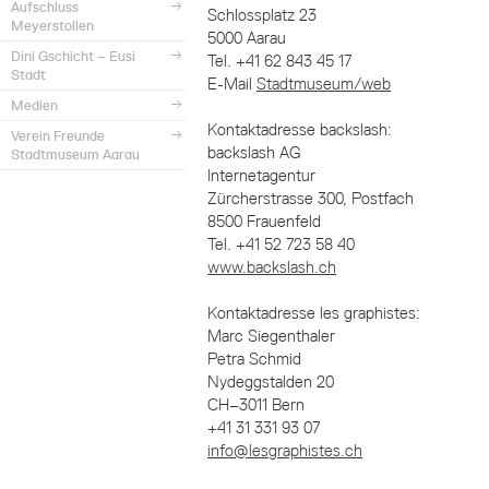
Aufschluss
Schlossplatz 23
Meyerstollen
5000 Aarau
Dini Gschicht – Eusi
Tel. +41 62 843 45 17
Stadt
E-Mail
Stadtmuseum/web
Medien
Kontaktadresse backslash:
Verein Freunde
backslash AG
Stadtmuseum Aarau
Internetagentur
Zürcherstrasse 300, Postfach
8500 Frauenfeld
Tel. +41 52 723 58 40
www.backslash.ch
Kontaktadresse les graphistes:
Marc Siegenthaler
Petra Schmid
Nydeggstalden 20
CH–3011 Bern
+41 31 331 93 07
info@lesgraphistes.ch