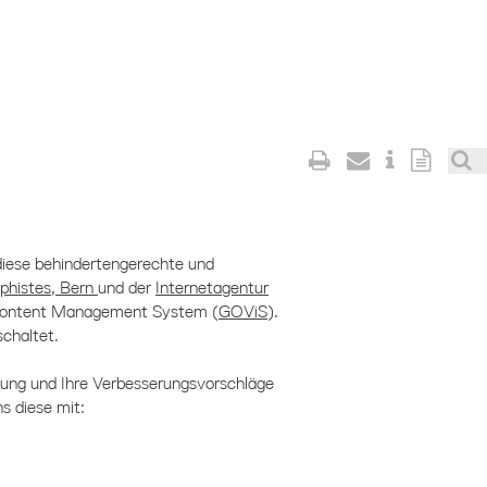
iese behindertengerechte und
aphistes, Bern
und der
Internetagentur
 Content Management System (
GOViS
).
chaltet.
nung und Ihre Verbesserungsvorschläge
ns diese mit: