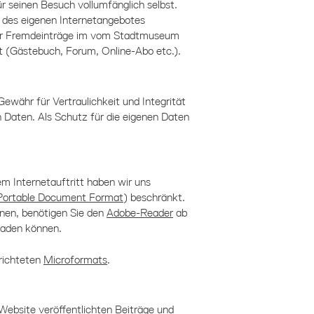
ür seinen Besuch vollumfänglich selbst.
alb des eigenen Internetangebotes
ür Fremdeinträge im vom
Stadtmuseum
lt (Gästebuch, Forum, Online-Abo etc.).
Gewähr für Vertraulichkeit und Integrität
 Daten. Als Schutz für die eigenen Daten
m Internetauftritt haben wir uns
Portable Document Format
) beschränkt.
nen, benötigen Sie den
Adobe-Reader
ab
rladen können.
erichteten
Microformats
.
 Website veröffentlichten Beiträge und