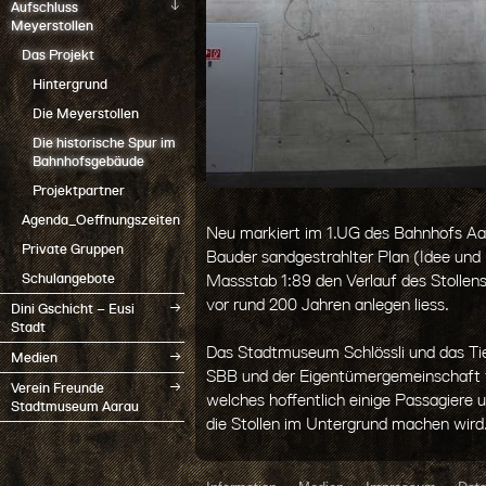
Aufschluss
Meyerstollen
Das Projekt
Hintergrund
Die Meyerstollen
Die historische Spur im
Bahnhofsgebäude
Projektpartner
Agenda_Oeffnungszeiten
Neu markiert im 1.UG des Bahnhofs Aa
Private Gruppen
Bauder sandgestrahlter Plan (Idee und 
Schulangebote
Massstab 1:89 den Verlauf des Stolle
vor rund 200 Jahren anlegen liess.
Dini Gschicht – Eusi
Stadt
Das Stadtmuseum Schlössli und das Ti
Medien
SBB und der Eigentümergemeinschaft f
Verein Freunde
welches hoffentlich einige Passagiere
Stadtmuseum Aarau
die Stollen im Untergrund machen wird