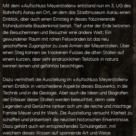
Mit dem «Aufschluss Meyerstollen» entstand nun im 3. UG des
Bahnhofs Aarau ein Ort, an dem das Stadtmuseum Aarau einen
Einblick, aber auch einen Einstieg in dieses faszinierende
frühindustrielle Baudenkmal bietet. Tief unter der Erde betreten
die Besucherinnen und Besucher eine andere Welt: Ein
gewundener Raum mit rohen Felswänden ist das neu
geschaffene Zugangstor zu zwei Armen der Meyerstollen. Über
einen Steg können sie trockenen Fusses die alten Stollen auf
einem kurzen, aber sehr eindrücklichen Teilstück in natura
kennen lernen und gefahrlos besichtigen.
Dazu vermittelt die Ausstellung im «Aufschluss Meyerstollen»
einen Einblick in verschiedene Aspekte dieses Bauwerks, in die
Technik und in die Geologie. Aber auch die Ideen und Biografien
der Erbauer dieser Stollen werden beleuchtet, denn viele
Legenden und Gerüchte ranken sich um die reiche und mächtige
Familie Meyer und ihr Werk. Die Ausstellung versucht Klarheit zu
schaffen und präsentiert die neusten historischen Erkenntnisse.
Dazu gehört auch ein entsprechendes Schulangebot, mit
welchem dieses Wissen auf spannende Art und Weise