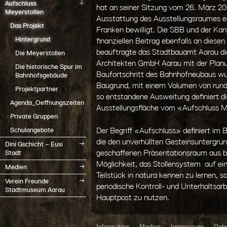
Aufschluss
hat an seiner Sitzung vom 26. März 20
Meyerstollen
Ausstattung des Ausstellungsraumes e
Das Projekt
Franken bewilligt. Die SBB und der Kan
Hintergrund
finanziellen Beitrag ebenfalls an diesen
beauftragte das Stadtbauamt Aarau di
Die Meyerstollen
Architekten GmbH Aarau mit der Plan
Die historische Spur im
Baufortschritt des Bahnhofneubaus wur
Bahnhofsgebäude
Baugrund, mit einem Volumen von rund
Projektpartner
so entstandene Ausweitung definiert d
Agenda_Oeffnungszeiten
Ausstellungsfläche vom «Aufschluss M
Private Gruppen
Der Begriff «Aufschluss» definiert im B
Schulangebote
die den unverhüllten Gesteinsuntergrun
Dini Gschicht – Eusi
geschaffenen Präsentationsraum aus bie
Stadt
Möglichkeit, das Stollensystem auf ei
Medien
Teilstück in natura kennen zu lernen, 
Verein Freunde
periodische Kontroll- und Unterhaltsarb
Stadtmuseum Aarau
Hauptpost zu nutzen.
Information
Medien
Impressum
Dat