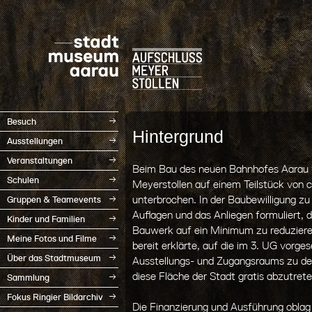
Besuch
Hintergrund
Ausstellungen
Veranstaltungen
Beim Bau des neuen Bahnhofes Aarau 
Schulen
Meyerstollen auf einem Teilstück von 
unterbrochen. In der Baubewilligung z
Gruppen & Teamevents
Auflagen und das Anliegen formuliert, die
Kinder und Familien
Bauwerk auf ein Minimum zu reduzieren
Meine Fotos und Filme
bereit erklärte, auf die im 3. UG vor
Über das Stadtmuseum
Ausstellungs- und Zugangsraums zu de
diese Fläche der Stadt gratis abzutrete
Sammlung
Fokus Ringier Bildarchiv
Die Finanzierung und Ausführung oblag