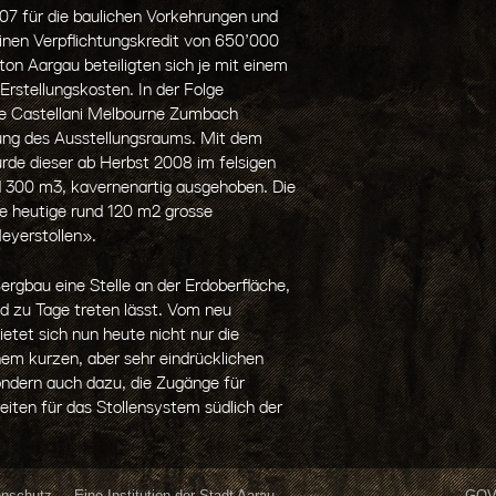
07 für die baulichen Vorkehrungen und
inen Verpflichtungskredit von 650’000
ton Aargau beteiligten sich je mit einem
 Erstellungskosten. In der Folge
e Castellani Melbourne Zumbach
ung des Ausstellungsraums. Mit dem
de dieser ab Herbst 2008 im felsigen
 300 m3, kavernenartig ausgehoben. Die
ie heutige rund 120 m2 grosse
eyerstollen».
ergbau eine Stelle an der Erdoberfläche,
d zu Tage treten lässt. Vom neu
tet sich nun heute nicht nur die
nem kurzen, aber sehr eindrücklichen
sondern auch dazu, die Zugänge für
eiten für das Stollensystem südlich der
enschutz
Eine Institution der Stadt Aarau
GOV