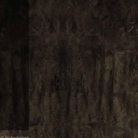
iS
by
backslash