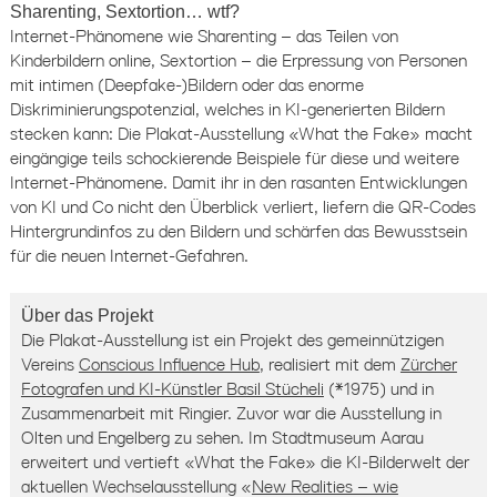
Sharenting, Sextortion… wtf?
Internet-Phänomene wie Sharenting – das Teilen von
Kinderbildern online, Sextortion – die Erpressung von Personen
mit intimen (Deepfake-)Bildern oder das enorme
Diskriminierungspotenzial, welches in KI-generierten Bildern
stecken kann: Die Plakat-Ausstellung «What the Fake» macht
eingängige teils schockierende Beispiele für diese und weitere
Internet-Phänomene. Damit ihr in den rasanten Entwicklungen
von KI und Co nicht den Überblick verliert, liefern die QR-Codes
Hintergrundinfos zu den Bildern und schärfen das Bewusstsein
für die neuen Internet-Gefahren.
Über das Projekt
Die Plakat-Ausstellung ist ein Projekt des gemeinnützigen
Vereins
Conscious Influence Hub
, realisiert mit dem
Zürcher
Fotografen und KI-Künstler Basil Stücheli
(*1975) und in
Zusammenarbeit mit Ringier. Zuvor war die Ausstellung in
Olten und Engelberg zu sehen. Im Stadtmuseum Aarau
erweitert und vertieft «What the Fake» die KI-Bilderwelt der
aktuellen Wechselausstellung «
New Realities – wie