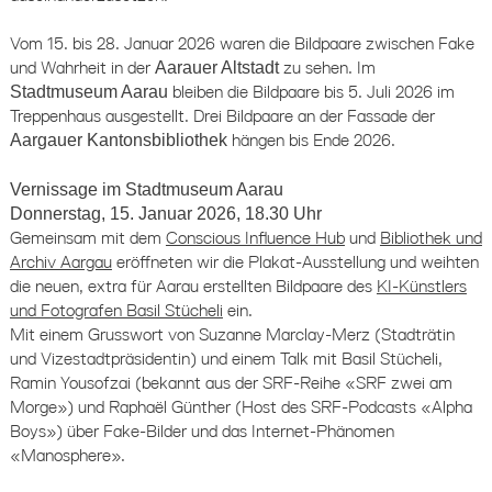
Vom 15. bis 28. Januar 2026 waren die Bildpaare zwischen Fake
und Wahrheit in der
Aarauer Altstadt
zu sehen. Im
Stadtmuseum Aarau
bleiben die Bildpaare bis 5. Juli 2026 im
Treppenhaus ausgestellt. Drei Bildpaare an der Fassade der
Aargauer Kantonsbibliothek
hängen bis Ende 2026.
Vernissage im Stadtmuseum Aarau
Donnerstag, 15. Januar 2026, 18.30 Uhr
Gemeinsam mit dem
Conscious Influence Hub
und
Bibliothek und
Archiv Aargau
eröffneten wir die Plakat-Ausstellung und weihten
die neuen, extra für Aarau erstellten Bildpaare des
KI-Künstlers
und Fotografen Basil Stücheli
ein.
Mit einem Grusswort von Suzanne Marclay-Merz (Stadträtin
und Vizestadtpräsidentin) und einem Talk mit Basil Stücheli,
Ramin Yousofzai (bekannt aus der SRF-Reihe «SRF zwei am
Morge») und Raphaël Günther (Host des SRF-Podcasts «Alpha
Boys») über Fake-Bilder und das Internet-Phänomen
«Manosphere».