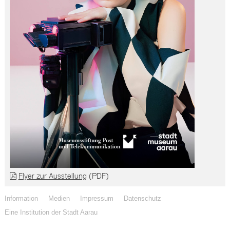
Flyer zur Ausstellung
(PDF)
Information
Medien
Impressum
Datenschutz
Eine Institution der Stadt Aarau