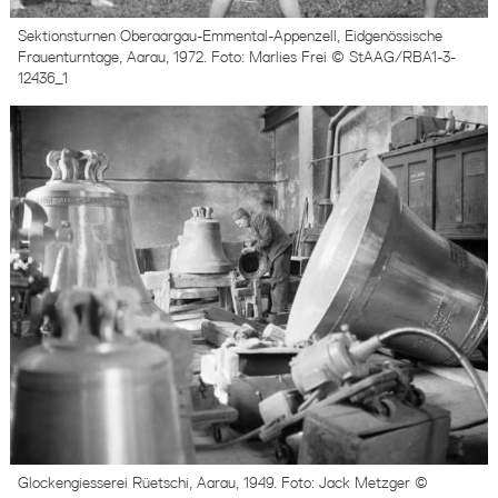
Sektionsturnen Oberaargau-Emmental-Appenzell, Eidgenössische
Frauenturntage, Aarau, 1972. Foto: Marlies Frei © StAAG/RBA1-3-
12436_1
Glockengiesserei Rüetschi, Aarau, 1949. Foto: Jack Metzger ©