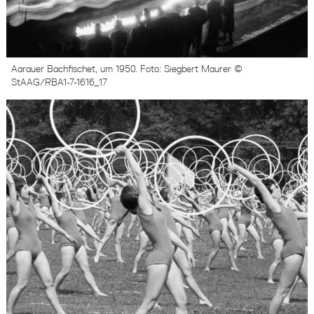
Aarauer Bachfischet, um 1950. Foto: Siegbert Maurer ©
StAAG/RBA1-7-1616_17