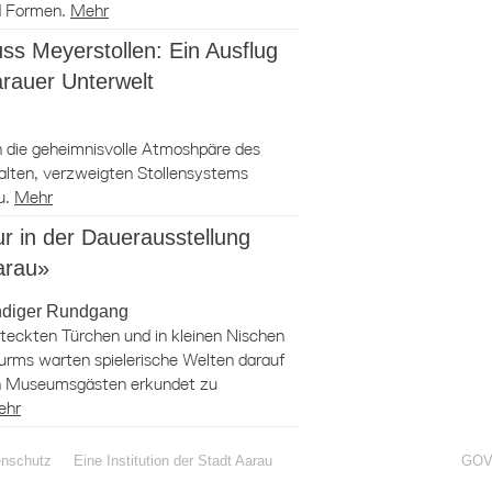
d Formen.
Mehr
ss Meyerstollen: Ein Ausflug
arauer Unterwelt
n die geheimnisvolle Atmoshpäre des
alten, verzweigten Stollensystems
u.
Mehr
r in der Dauerausstellung
arau»
ndiger Rundgang
steckten Türchen und in kleinen Nischen
Turms warten spielerische Welten darauf
en Museumsgästen erkundet zu
ehr
enschutz
Eine Institution der Stadt Aarau
GOV