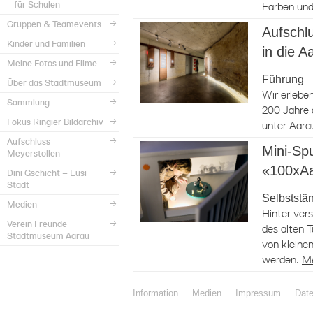
für Schulen
Farben un
Gruppen & Teamevents
Aufschlu
Kinder und Familien
in die A
Meine Fotos und Filme
Führung
Über das Stadtmuseum
Wir erlebe
Sammlung
200 Jahre 
Fokus Ringier Bildarchiv
unter Aara
Aufschluss
Mini-Spu
Meyerstollen
«100xA
Dini Gschicht – Eusi
Stadt
Selbststä
Medien
Hinter ver
Verein Freunde
des alten 
Stadtmuseum Aarau
von klein
werden.
M
Information
Medien
Impressum
Dat