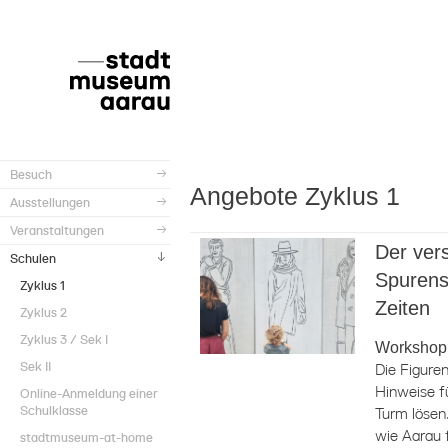
Besuch
Angebote Zyklus 1
Ausstellungen
Veranstaltungen
Der ver
Schulen
Spurens
Zyklus 1
Zeiten
Zyklus 2
Zyklus 3 / Sek I
Workshop
Sek II
Die Figure
Hinweise fü
Online-Anmeldung einer
Schulklasse
Turm lösen
wie Aarau 
stadtmuseum-at-home