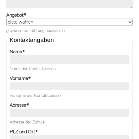
Angebot
*
gewünschte Führung auswählen
Kontaktangaben
Name
*
Name der Kontaktperson
Vorname
*
Vorname der Kontaktperson
Adresse
*
Adresse der Schule
PLZ und Ort
*