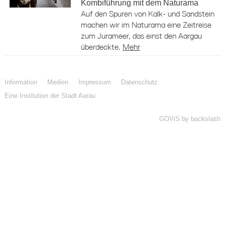
Kombiführung mit dem Naturama
Auf den Spuren von Kalk- und Sandstein
machen wir im Naturama eine Zeitreise
zum Jurameer, das einst den Aargau
überdeckte.
Mehr
Information
Medien
Impressum
Datenschutz
Eine Institution der Stadt Aarau
GOViS
by
backslash