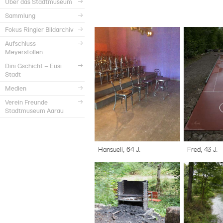
Über das Stadtmuseum
Sammlung
Fokus Ringier Bildarchiv
Aufschluss
Meyerstollen
Dini Gschicht – Eusi
Stadt
Medien
Verein Freunde
Stadtmuseum Aarau
Hansueli, 64 J.
Fred, 43 J.