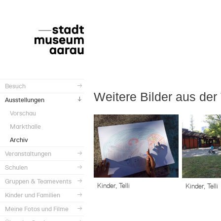
Besuch
Weitere Bilder aus der T
Ausstellungen
Vorschau
Markthalle
Archiv
Veranstaltungen
Schulen
Gruppen & Teamevents
Kinder, Telli
Kinder, Telli
Kinder und Familien
Meine Fotos und Filme