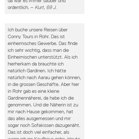
da war es immer sauber und
ordentlich. –
Kurt, 69 J.
Ich buche unsere Reisen über
Conny Tours in Rohr. Das ist
einheimisches Gewerbe. Das finde
ich sehr wichtig, dass man die
Einheimischen unterstützt. Als ich
hierherkam da brauchte ich
natürlich Gardinen. Ich hätte
natürlich nach Aarau gehen können,
in die grossen Geschäfte. Aber hier
in Rohr gab es eine kleine
Gardinennäherei, da habe ich die
genommen. Und die Näherin ist zu
mir nach Hause gekommen, hat
das alles ausgemessen und mir
sogar noch Sofakissen dazugenäht.
Das ist doch viel einfacher, als
wenn ich ins Kaufhaus gehe. Heute