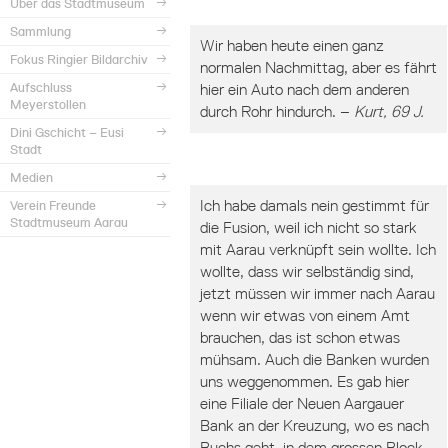
Über das Stadtmuseum
Sammlung
Wir haben heute einen ganz
Fokus Ringier Bildarchiv
normalen Nachmittag, aber es fährt
Aufschluss
hier ein Auto nach dem anderen
Meyerstollen
durch Rohr hindurch. –
Kurt, 69 J.
Dini Gschicht – Eusi
Stadt
Medien
Ich habe damals nein gestimmt für
Verein Freunde
Stadtmuseum Aarau
die Fusion, weil ich nicht so stark
mit Aarau verknüpft sein wollte. Ich
wollte, dass wir selbständig sind,
jetzt müssen wir immer nach Aarau
wenn wir etwas von einem Amt
brauchen, das ist schon etwas
mühsam. Auch die Banken wurden
uns weggenommen. Es gab hier
eine Filiale der Neuen Aargauer
Bank an der Kreuzung, wo es nach
Buchs geht, in dem grossen Block.