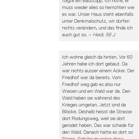
folgte ein Baustopp. Ich hoffe, er
muss wieder alles so herrichten wie
es war. Unser Haus steht ebenfalls
unter Denkmalschutz, wir dürfen
nichts verändern, und das finde ich
auch gut so. –
Heidi, 56 J.
Ich wohne gleich da hinten. Vor 60
Jahren habe ich dort gebaut. Da
war nichts ausser einem Acker. Der
Friedhof war da bereits. Vom
Friedhof weg gab es also nur
Wiesen und ein Wald war da. Den
Wald haben sie während des
Krieges umgetan. Jetzt sind da
Blöcke. Deshalb heisst die Strasse
dort Rodungsweg, weil sie dort
gerodet haben. Das war schade für
den Wald. Danach hatte es dort so
Steine. Schüler mussten diese