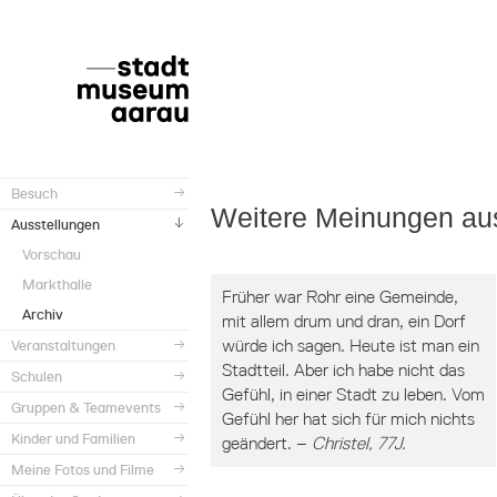
Besuch
Weitere Meinungen au
Ausstellungen
Vorschau
Markthalle
Früher war Rohr eine Gemeinde,
Archiv
mit allem drum und dran, ein Dorf
würde ich sagen. Heute ist man ein
Veranstaltungen
Stadtteil. Aber ich habe nicht das
Schulen
Gefühl, in einer Stadt zu leben. Vom
Gruppen & Teamevents
Gefühl her hat sich für mich nichts
Kinder und Familien
geändert. –
Christel, 77J.
Meine Fotos und Filme