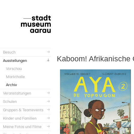
Besuch
Kaboom! Afrikanische
Ausstellungen
Vorschau
Markthalle
Archiv
Veranstaltungen
Schulen
Gruppen & Teamevents
Kinder und Familien
Meine Fotos und Filme