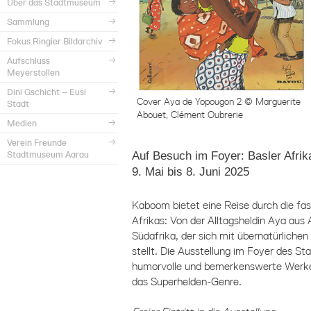
Über das Stadtmuseum
Sammlung
Fokus Ringier Bildarchiv
Aufschluss
Meyerstollen
Dini Gschicht – Eusi
Cover Aya de Yopougon 2 © Marguerite
Stadt
Abouet, Clément Oubrerie
Medien
Verein Freunde
Auf Besuch im Foyer: Basler Afrik
Stadtmuseum Aarau
9. Mai bis 8. Juni 2025
Kaboom bietet eine Reise durch die fas
Afrikas: Von der Alltagsheldin Aya aus 
Südafrika, der sich mit übernatürlic
stellt. Die Ausstellung im Foyer des 
humorvolle und bemerkenswerte Werke 
das Superhelden-Genre.