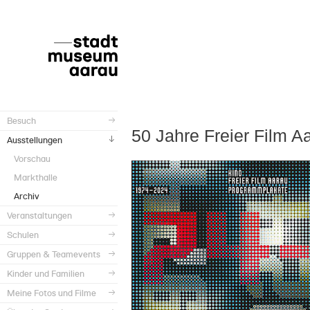
Besuch
50 Jahre Freier Film A
Ausstellungen
Vorschau
Markthalle
Archiv
Veranstaltungen
Schulen
Gruppen & Teamevents
Kinder und Familien
Meine Fotos und Filme