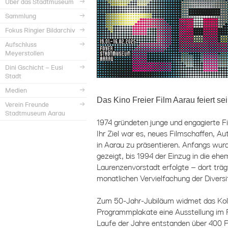
Über das Stadtmuseum
Sammlung
Fokus Ringier Bildarchiv
Aufschluss
Meyerstollen
Dini Gschicht – Eusi
Stadt
Medien
Das Kino Freier Film Aarau feiert se
Verein Freunde
Stadtmuseum Aarau
1974 gründeten junge und engagierte Fi
Ihr Ziel war es, neues Filmschaffen, A
in Aarau zu präsentieren. Anfangs wur
gezeigt, bis 1994 der Einzug in die ehe
Laurenzenvorstadt erfolgte – dort trägt
monatlichen Vervielfachung der Diversi
Zum 50-Jahr-Jubiläum widmet das Kolle
Programmplakate eine Ausstellung im
Laufe der Jahre entstanden über 400 P