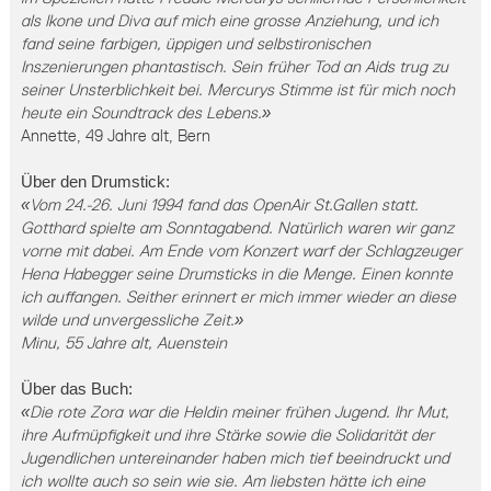
als Ikone und Diva auf mich eine grosse Anziehung, und ich
fand seine farbigen, üppigen und selbstironischen
Inszenierungen phantastisch. Sein früher Tod an Aids trug zu
seiner Unsterblichkeit bei. Mercurys Stimme ist für mich noch
heute ein Soundtrack des Lebens.
»
Annette, 49 Jahre alt, Bern
Über den Drumstick:
«
Vom 24.-26. Juni 1994 fand das OpenAir St.Gallen statt.
Gotthard spielte am Sonntagabend. Natürlich waren wir ganz
vorne mit dabei. Am Ende vom Konzert warf der Schlagzeuger
Hena Habegger seine Drumsticks in die Menge. Einen konnte
ich auffangen. Seither erinnert er mich immer wieder an diese
wilde und unvergessliche Zeit.
»
Minu, 55 Jahre alt, Auenstein
Über das Buch:
«
Die rote Zora war die Heldin meiner frühen Jugend. Ihr Mut,
ihre Aufmüpfigkeit und ihre Stärke sowie die Solidarität der
Jugendlichen untereinander haben mich tief beeindruckt und
ich wollte auch so sein wie sie. Am liebsten hätte ich eine