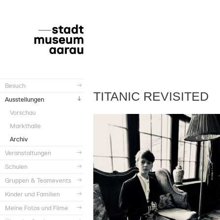
Besuch
TITANIC REVISITED
Ausstellungen
Vorschau
Markthalle
Archiv
Veranstaltungen
Schulen
Gruppen & Teamevents
Kinder und Familien
Meine Fotos und Filme