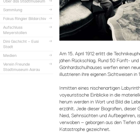
Über das Stadtmuseum
Sammlung
Fokus Ringier Bildarchiv
Aufschluss
Meyerstollen
Dini Gschicht – Eusi
Stadt
Am 15. April 1912 erlitt die Technikeup
Medien
jähen Rückschlag. Rund 50 Fünft- und 
Verein Freunde
Gönhardschulhauses werfen einen neuen
Stadtmuseum Aarau
illustrieren ihre eigenen Sichtweisen in
Inmitten eines nischenartigen Labyrinth
voyeuristische Einblicke in die materie
herum werden in Wort und Bild die Leb
erzählt. Jede dieser Biografien, diese
Neid, Sehnsüchten und Aufbegehren, is
verwoben – geborgen aus den Tiefen 
Katastrophe gezeichnet.