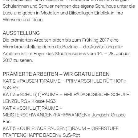
Schülerinnen und Schüler nehmen das eigene Schulhaus unter die
Lupe und geben in Modellen und Bildcollagen Einblick in ihre
Wünsche und Ideen.
AUSSTELLUNG
Die prämierten Arbeiten bilden bis zum Frühling 2017 eine
Wanderausstellung durch die Bezirke – die Ausstellung aller
Arbeiten ist im Foyer des Stadtmuseums vom 14. – 28. Januar
2017 zu sehen.
PRÄMIERTE ARBEITEN – WIR GRATULIEREN
KAT 2 «PAUSEN-T)RÄUME – PRIMARSCHULE RÜTIHOF»
SuS-Rat
KAT 3 «SCHUL(T)RÄUME – HEILPÄDAGOGISCHE SCHULE
LENZBURG» Klasse MS3
KAT 4 «SCHUL(T)RÄUME –
MEISTERSCHWANDEN/FAHRWANGEN» Jungschi Gruppe
Füür
KAT 5 «OUR PLACE PAUSEN(T)RAUM – OBERSTUFE
PFAFFENCHAPPE BADEN» SuS-Rat