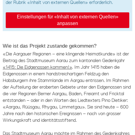
der Rubrik «Inhalt von externen Quellen» erforderlich.
Einstellungen für «Inhalt von externen Quellen»
anpassen
Wie ist das Projekt zustande gekommen?
«Die Aargauer Regionen – eine klingende Heimatkunde» ist der
Beitrag des Stadtmuseum Aarau zum kantonalen Gedenkjahr
«1415: Die Eidgenossen kommen!»
. Im Jahr 1415 haben die
Eidgenossen in einem handstreichartigen Feldzug den
Habsburgern ihre Stammlande im Aargau entrissen. Im Rahmen
der Aufteilung der eroberten Gebiete unter den Eidgenossen sind
die vier Regionen Berner Aargau, Baden, Freiamt und Fricktal
entstanden – oder in den Worten des Liedtexters Pino Dietiker:
«Aargau, Rüüsgau, Rhygau, Limmetgau». Sie sind heute – 600
Jahre nach den historischen Ereignissen – noch von grosser
Wirkungskraft und identitätsstiftend.
Das Stadtmuseum Aarau möchte im Rahmen des Gedenkjahres