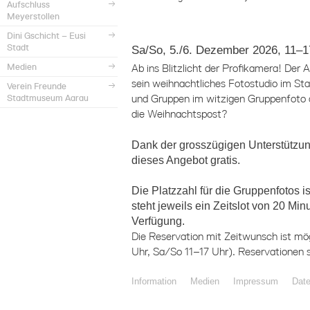
Aufschluss
Meyerstollen
Dini Gschicht – Eusi
Stadt
Sa/So, 5./6. Dezember 2026, 11–1
Medien
Ab ins Blitzlicht der Profikamera! Der
sein weihnachtliches Fotostudio im St
Verein Freunde
Stadtmuseum Aarau
und Gruppen im witzigen Gruppenfoto ab
die Weihnachtspost?
Dank der grosszügigen Unterstützu
dieses Angebot gratis.
Die Platzzahl für die Gruppenfotos is
steht jeweils ein Zeitslot von 20 Mi
Verfügung.
Die Reservation mit Zeitwunsch ist mög
Uhr, Sa/So 11–17 Uhr). Reservationen
Information
Medien
Impressum
Dat