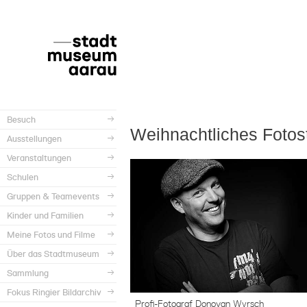
Besuch
Weihnachtliches Fotos
Ausstellungen
Veranstaltungen
Schulen
Gruppen & Teamevents
Kinder und Familien
Meine Fotos und Filme
Über das Stadtmuseum
Sammlung
Fokus Ringier Bildarchiv
Profi-Fotograf Donovan Wyrsch