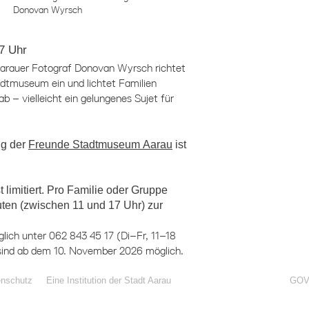
Donovan Wyrsch
7 Uhr
 Aarauer Fotograf Donovan Wyrsch richtet
adtmuseum ein und lichtet Familien
 – vielleicht ein gelungenes Sujet für
ng der
Freunde Stadtmuseum Aarau
ist
t limitiert. Pro Familie oder Gruppe
nuten (zwischen 11 und 17 Uhr) zur
lich unter 062 843 45 17 (Di–Fr, 11–18
 sind ab dem 10. November 2026 möglich.
enschutz
Eine Institution der Stadt Aarau
GOV