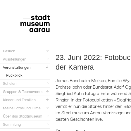
Besuch
23. Juni 2022: Fotobuc
Ausstellungen
der Kamera
Veranstaltungen
Rückblick
James Bond beim Melken, Familie Wyss
Schulen
Drahtseilbahn oder Bundesrat Adolf Og
Gruppen & Teamevents
Siegfried Kuhn fotografierte während 
Ringier. In der Fotopublikation «Siegf
Kinder und Familien
verrät er nun die Stories hinter den Bi
Meine Fotos und Filme
im Stadtmuseum Aarau Vernissage und
Über das Stadtmuseum
besten Geschichten live.
Sammlung