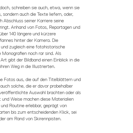
doch, schreiben sie auch, etwa, wenn sie
, sondern auch die Texte liefern, oder,
ch Abschluss seiner Karriere seine
bringt. Anhand von Fotos, Reportagen und
̈ber 140 längere und kürzere
Mannes hinter der Kamera. Die
 und zugleich eine fotohistorische
e Monografien noch rar sind. Als
rt gibt der Bildband einen Einblick in die
ren Weg in die Illustrierten.
e Fotos aus, die auf den Titelblättern und
auch solche, die er davor probehalber
e veröffentlichte Auswahl brachten oder als
Art und Weise machen diese Materialien
 und Routine erlebbar, geprägt von
ten bis zum entscheidenden Klick, sei
oder am Rand von Skirennpisten.