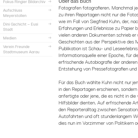
Über das Buch
Fokus Ringier Bildarchiv
Fotografen fotografieren. Manchmal je
Aufschluss
zu ihren Reportagen nicht nur die Fotos
Meyerstollen
wie im Fall von Siegfried Kuhn, der, na
Dini Gschicht – Eusi
Erfahrungen und Erlebnisse zu Papier 
Stadt
vielen anderen Dokumenten schrieb er u
Medien
Geschichten aus der Perspektive des 
Verein Freunde
Publikation ist Schau- und Leseerlebnis
Stadtmuseum Aarau
Informationsquelle einer Epoche, für di
erfrischende Autobiografie der anderen A
Entstehung von Pressefotografien und ih
Für das Buch wählte Kuhn nicht nur jen
in den Reportagen erschienen, sondern 
anfertigte oder jene, die es nicht in di
Hilfsbilder dienten. Auf erfrischende 
den Reporteralltag zwischen Sensation
Autofahrten und oft stundenlangem War
dies nun im Vorzimmer von Politikern 