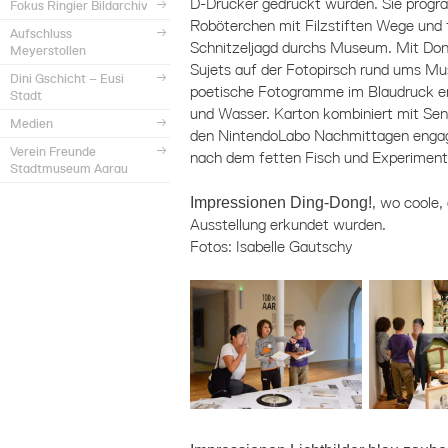
D-Drucker gedruckt wurden. Sie progr
Fokus Ringier Bildarchiv
Roböterchen mit Filzstiften Wege und f
Aufschluss
Schnitzeljagd durchs Museum. Mit Dono
Meyerstollen
Sujets auf der Fotopirsch rund ums 
Dini Gschicht – Eusi
poetische Fotogramme im Blaudruck ent
Stadt
und Wasser. Karton kombiniert mit Sen
Medien
den NintendoLabo Nachmittagen engagi
Verein Freunde
nach dem fetten Fisch und Experimenti
Stadtmuseum Aarau
Impressionen Ding-Dong!
, wo coole,
Ausstellung erkundet wurden.
Fotos: Isabelle Gautschy