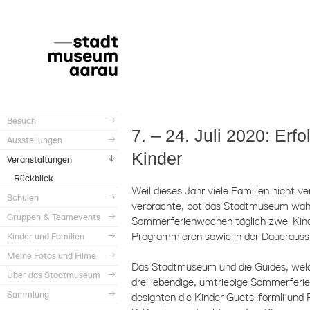
Besuch
7. – 24. Juli 2020: Er
Ausstellungen
Kinder
Veranstaltungen
Rückblick
Weil dieses Jahr viele Familien nicht v
Schulen
verbrachte, bot das Stadtmuseum währ
Gruppen & Teamevents
Sommerferienwochen täglich zwei Kin
Programmieren sowie in der Dauerausst
Kinder und Familien
Meine Fotos und Filme
Das Stadtmuseum und die Guides, welc
Über das Stadtmuseum
drei lebendige, umtriebige Sommerferie
Sammlung
designten die Kinder Guetsliförmli un