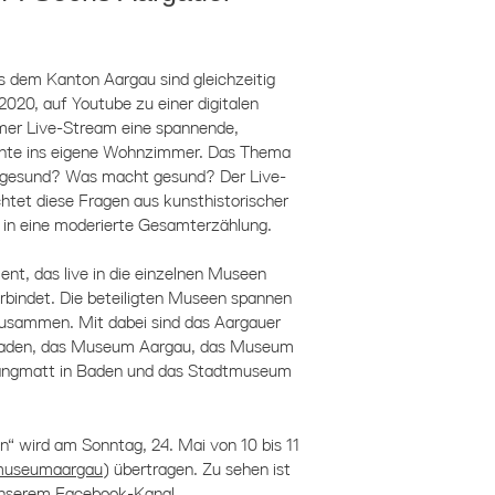
 dem Kanton Aargau sind gleichzeitig
2020, auf Youtube zu einer digitalen
mer Live-Stream eine spannende,
hichte ins eigene Wohnzimmer. Das Thema
lt gesund? Was macht gesund? Der Live-
tet diese Fragen aus kunsthistorischer
se in eine moderierte Gesamterzählung.
ent, das live in die einzelnen Museen
bindet. Die beteiligten Museen spannen
 zusammen. Mit dabei sind das Aargauer
Baden, das Museum Aargau, das Museum
angmatt in Baden und das Stadtmuseum
“ wird am Sonntag, 24. Mai von 10 bis 11
museumaargau
) übertragen. Zu sehen ist
 unserem Facebook-Kanal