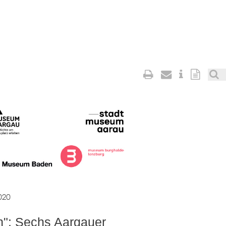
020
n": Sechs Aargauer