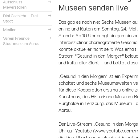
Aufschluss
Museen senden live
Meyerstollen
Dini Gschicht – Eusi
Stadt
Das gab es noch nie: Sechs Museen aus
online und läuten am Sonntag, 24. Mai 
Medien
Stunde: Ab 10 Uhr bringt ein gemeinsa
Verein Freunde
interdisziplinär choreografierte Gesc
Stadtmuseum Aarau
könnte aktueller nicht sein: Was erhä
Stream "Gesund in den Morgen" beleuch
und kultureller Sicht – und bettet die
„Gesund in den Morgen“ ist ein Experim
schaltet und sechs Museumswelten ver
für diese Kooperation erstmals online
Kunsthaus, das Historische Museum 
Burghalde in Lenzburg, das Museum L
Aarau.
Der Live-Stream „Gesund in den Morgen
Uhr auf Youtube (
www.youtube.com/
die Live-Übertragung gleichzeitig auf