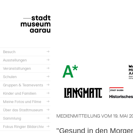
Besuch
Ausstellungen
Veranstaltungen
Schulen
Gruppen & Teamevents
Kinder und Familien
Meine Fotos und Filme
Über das Stadtmuseum
MEDIENMITTEILUNG VOM 19. MAI 2
Sammlung
Fokus Ringier Bildarchiv
"Gesund in den Morge