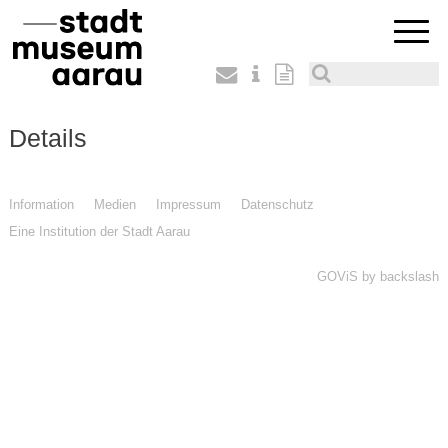
Details
Information
Medien
Impressum
Datenschutz
Eine Institution der Stadt Aarau
GOViS
by
backslash