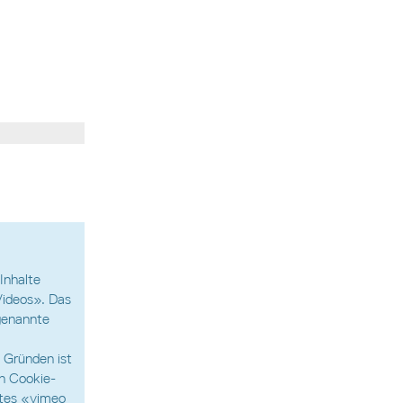
Inhalte
ideos». Das
genannte
 Gründen ist
n Cookie-
stes «vimeo