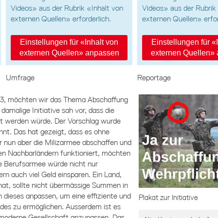
Videos» aus der Rubrik «Inhalt von
Videos» aus der Rubrik
externen Quellen» erforderlich.
externen Quellen» erfor
Einstellungen für «Inhalt von
Einstellungen für «
externen Quellen» anpassen
externen Quellen»
Umfrage
Reportage
2013, möchten wir das Thema Abschaffung
damalige Initiative sah vor, dass die
t werden würde. Der Vorschlag wurde
hnt. Das hat gezeigt, dass es ohne
 nun aber die Milizarmee abschaffen und
ren Nachbarländern funktioniert, möchten
e Berufsarmee würde nicht nur
dern auch viel Geld einsparen. Ein Land,
 hat, sollte nicht übermässige Summen in
 dieses anpassen, um eine effiziente und
Plakat zur Initiative
des zu ermöglichen. Ausserdem ist es
 moderne Gesellschaft anzupassen. Das