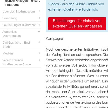
«Unser Anliegen – unsere
Videos» aus der Rubrik «Inhalt von
Initiative»
externen Quellen» erforderlich.
Über das Stadtmuseum
Sammlung
Einstellungen für «Inhalt von
Fokus Ringier Bildarchiv
externen Quellen» anpassen
Aufschluss
Meyerstollen
Kampagne
Dini Gschicht – Eusi
Stadt
Nach der gescheiterten Initiative in 
Medien
der Wehrpflicht erneut ansprechen. Die 
Schweizer Armee ersatzlos abgeschaff
Verein Freunde
Stadtmuseum Aarau
vom Schweizer Volk jedoch klar abgele
Armee nicht geht. Deshalb möchten wir
ein Berufsheer einführen. Was in unse
wir auch in der Schweiz umsetzen. Ein
spezialisierte Militärs garantieren, son
das sich einer Sparpolitik verschrieben
ein veraltetes System stecken, sondern
budgetschonende Verteidigung des Lan
auch an der Zeit, die Armee an unsere