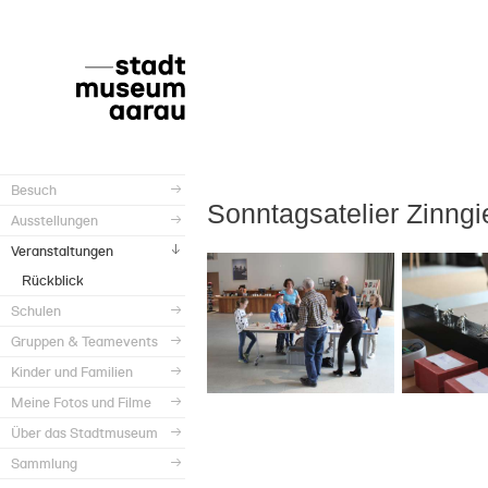
Besuch
Sonntagsatelier Zinng
Ausstellungen
Veranstaltungen
Rückblick
Schulen
Gruppen & Teamevents
Kinder und Familien
Meine Fotos und Filme
Über das Stadtmuseum
Sammlung