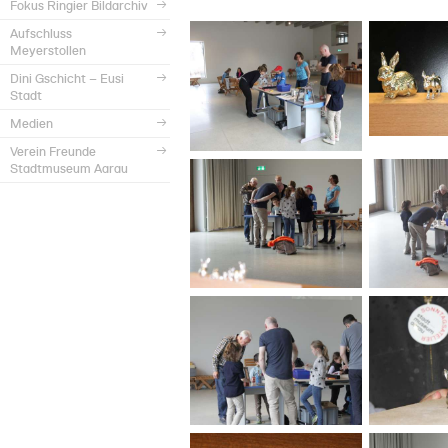
Fokus Ringier Bildarchiv
Aufschluss
Meyerstollen
Dini Gschicht – Eusi
Stadt
Medien
Verein Freunde
Stadtmuseum Aarau