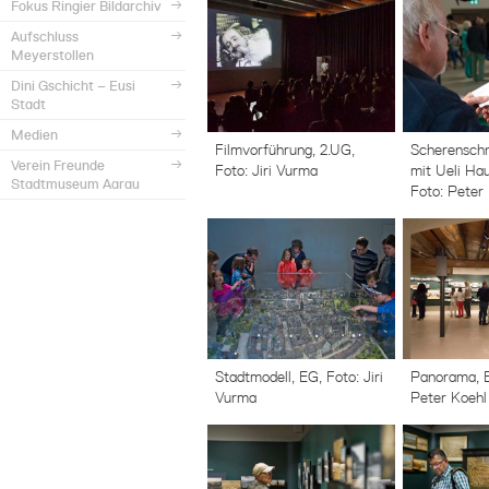
Fokus Ringier Bildarchiv
Aufschluss
Meyerstollen
Dini Gschicht – Eusi
Stadt
Medien
Filmvorführung, 2.UG,
Scherenschn
Verein Freunde
Foto: Jiri Vurma
mit Ueli Hau
Stadtmuseum Aarau
Foto: Peter
Stadtmodell, EG, Foto: Jiri
Panorama, E
Vurma
Peter Koehl