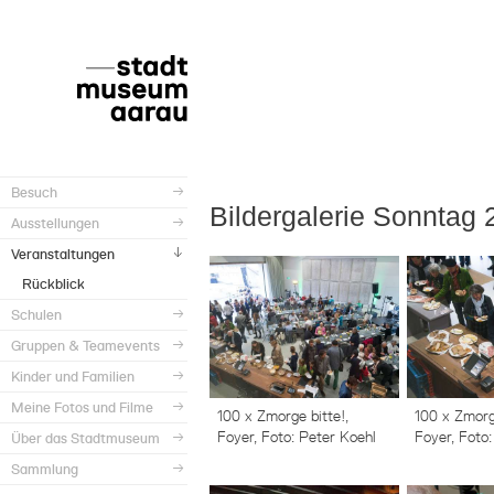
Besuch
Bildergalerie Sonntag 
Ausstellungen
Veranstaltungen
Rückblick
Schulen
Gruppen & Teamevents
Kinder und Familien
Meine Fotos und Filme
100 x Zmorge bitte!,
100 x Zmorge
Foyer, Foto: Peter Koehl
Foyer, Foto:
Über das Stadtmuseum
Sammlung