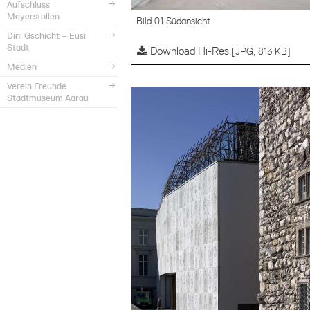
Aufschluss
Meyerstollen
Bild 01 Südansicht
Dini Gschicht – Eusi
Stadt
Download Hi-Res
[JPG, 813 KB]
Medien
Verein Freunde
Stadtmuseum Aarau