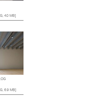
G, 4.0 MB]
2.OG
G, 6.9 MB]